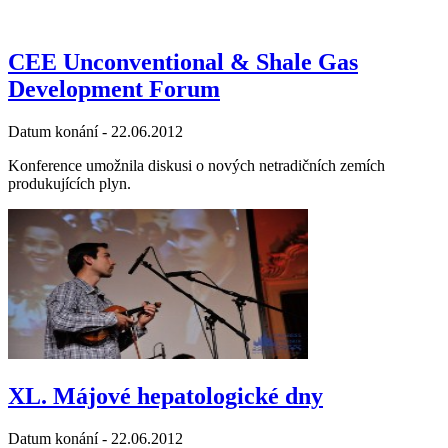
CEE Unconventional & Shale Gas
Development Forum
Datum konání -
22.06.2012
Konference umožnila diskusi o nových netradičních zemích
produkujících plyn.
XL. Májové hepatologické dny
Datum konání -
22.06.2012