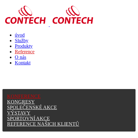
úvod
Služby
Produkty
Reference
O nás
Kontakt
KONFERENCE
KONGRESY
SPOLEČENSKÉ AKCE
VÝSTAVY
SPORTOVNÍ AKCE
REFERENCE NAŠICH KLIENTŮ