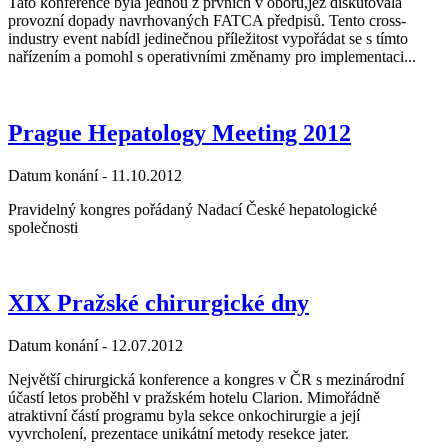
Tato konference byla jednou z prvních v oboru,jež diskutovala
provozní dopady navrhovaných FATCA předpisů. Tento cross-
industry event nabídl jedinečnou příležitost vypořádat se s tímto
nařízením a pomohl s operativními změnamy pro implementaci...
Prague Hepatology Meeting 2012
Datum konání -
11.10.2012
Pravidelný kongres pořádaný Nadací České hepatologické
společnosti
XIX Pražské chirurgické dny
Datum konání -
12.07.2012
Největší chirurgická konference a kongres v ČR s mezinárodní
účastí letos proběhl v pražském hotelu Clarion. Mimořádně
atraktivní částí programu byla sekce onkochirurgie a její
vyvrcholení, prezentace unikátní metody resekce jater.