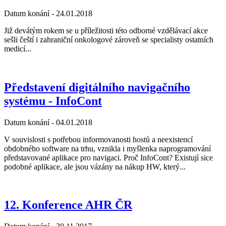
Datum konání -
24.01.2018
Již devátým rokem se u příležitosti této odborné vzdělávací akce
sešli čeští i zahraniční onkologové zároveň se specialisty ostatních
medicí...
Představení digitálního navigačního
systému - InfoCont
Datum konání -
04.01.2018
V souvislosti s potřebou informovanosti hostů a neexistencí
obdobného software na trhu, vznikla i myšlenka naprogramování
představované aplikace pro navigaci. Proč InfoCont? Existují sice
podobné aplikace, ale jsou vázány na nákup HW, který...
12. Konference AHR ČR