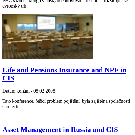
PHARMtech kongres poskytuje inovovaná řešení na rozšiřující se
evropský trh.
Life and Pensions Insurance and NPF in
CIS
Datum konání -
08.02.2008
Tato konference, řešící problém pojištění, byla zajištěna společností
Contech.
Asset Management in Russia and CIS